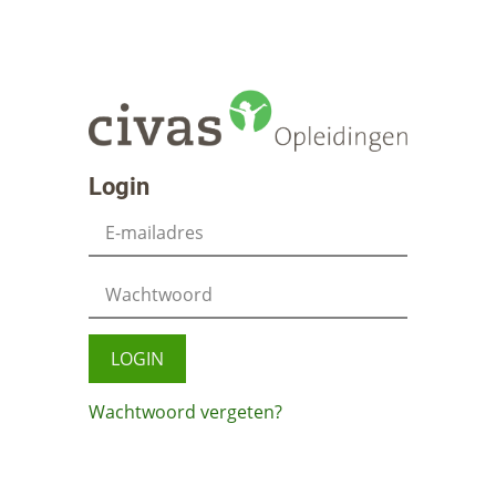
Ga naar hoofdinhoud
Login op Civas
Login
Gebruikersnaam
Wachtwoord
LOGIN
Wachtwoord vergeten?